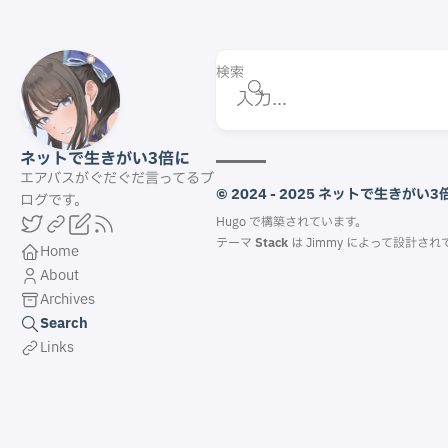
検索
ネットで生きがい3倍に
エアバスがぐだぐだ言ってるブ
© 2024 - 2025 ネットで生きがい3
ログです。
Hugo
で構築されています。
テーマ
Stack
は
Jimmy
によって設計され
Home
About
Archives
Search
Links